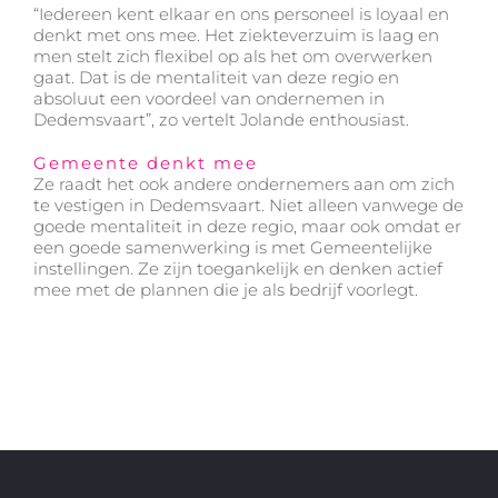
“Iedereen kent elkaar en ons personeel is loyaal en
denkt met ons mee. Het ziekteverzuim is laag en
men stelt zich flexibel op als het om overwerken
gaat. Dat is de mentaliteit van deze regio en
absoluut een voordeel van ondernemen in
Dedemsvaart”, zo vertelt Jolande enthousiast.
Gemeente denkt mee
Ze raadt het ook andere ondernemers aan om zich
te vestigen in Dedemsvaart. Niet alleen vanwege de
goede mentaliteit in deze regio, maar ook omdat er
een goede samenwerking is met Gemeentelijke
instellingen. Ze zijn toegankelijk en denken actief
mee met de plannen die je als bedrijf voorlegt.