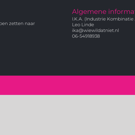
Algemene informa
I.K.A. (Industrie Kombinatie 
pen zetten naar
Leo Linde
ika@wiewildatniet.nl
06-54918938