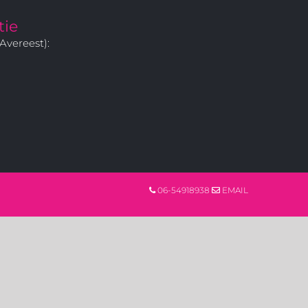
tie
Avereest):
06-54918938
EMAIL