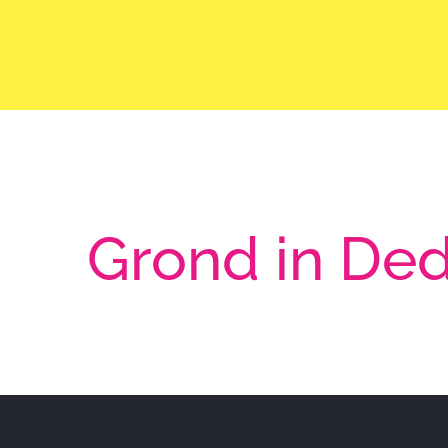
Ga
naar
inhoud
Grond in De